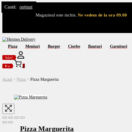
Sari la navigare
Sari la conținut
Caută:
Magazinul este inchis.
Ne vedem de la ora 09.00
Pizza
Meniuri
Burger
Ciorbe
Bauturi
Garnituri
Salut!
0
0
lei
Acasă
>
Pizza
>
Pizza Marguerita
Pizza Marguerita