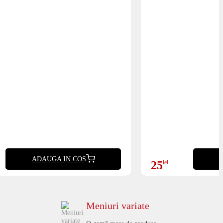
ADAUGA IN COS
25
lei
Meniuri variate