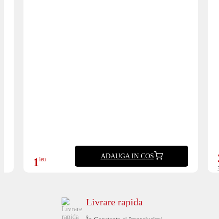
ADAUGA IN COS
1
leu
Livrare rapida