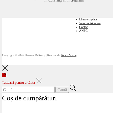
În Constanța și împrejurimi
Livrare si plata
Valori nutritionale
Contact
ANPC
Copyright © 2026
Hermes Delivery
| Realizat de
Touch Media
Tastează pentru a căuta
Coș de cumpărături