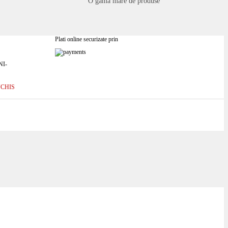
O gamă mare de produse
Plati online securizate prin
I-
NCHIS