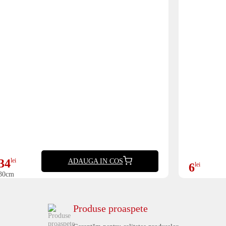
34
lei
ADAUGA IN COS
6
lei
30cm
Produse proaspete