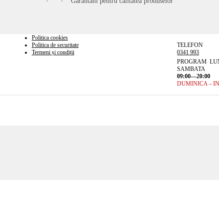
Garantăm pentru calitatea produselor
Politica cookies
Politica de securitate
TELEFON
Termeni și condiții
0341 993
PROGRAM LUN
SAMBATA
09:00—20:00
DUMINICA – I