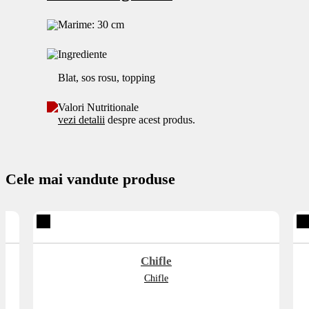
Marime: 30 cm
Ingrediente
Blat, sos rosu, topping
Valori Nutritionale
vezi detalii
despre acest produs.
Cele mai vandute produse
Chifle
Chifle