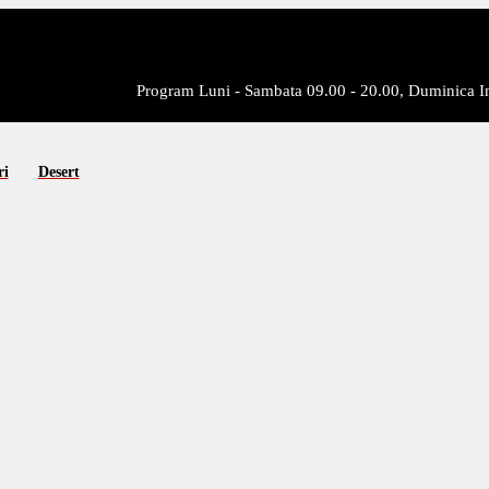
Program Luni - Sambata 09.00 - 20.00, Duminica I
ri
Desert