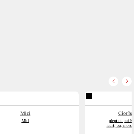
Mici
Ciorba
Mici
piept de pui 50
iaurt, ou, morcov
sar