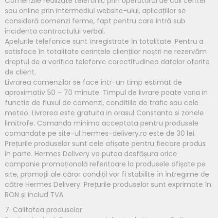
Comenzile realizate telefonic prin operatorul de call center
sau online prin intermediul website-ului, aplicațiilor se
consideră comenzi ferme, fapt pentru care intră sub
incidenta contractului verbal.
Apelurile telefonice sunt înregistrate în totalitate. Pentru a
satisface în totalitate cerințele clienților noștri ne rezervăm
dreptul de a verifica telefonic corectitudinea datelor oferite
de client.
Livrarea comenzilor se face intr-un timp estimat de
aproximativ 50 – 70 minute. Timpul de livrare poate varia in
functie de fluxul de comenzi, conditiile de trafic sau cele
meteo. Livrarea este gratuita in orasul Constanta si zonele
limitrofe. Comanda minima acceptata pentru produsele
comandate pe site-ul hermes-delivery.ro este de 30 lei.
Prețurile produselor sunt cele afișate pentru fiecare produs
in parte. Hermes Delivery va putea desfășura orice
campanie promoțională referitoare la produsele afișate pe
site, promoții ale căror condiții vor fi stabilite în întregime de
către Hermes Delivery. Prețurile produselor sunt exprimate în
RON și includ TVA.
7. Calitatea produselor