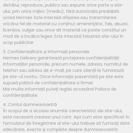
distribui, reproduce, publica sau expune orice parte a site-
ului, prin orice mijloc (mediu), fără autorizația prealabilă
scrisă Hermes. Este interzisă afișarea sau transmiterea
oricărui fel de material cu conținut amenințător, fals, abuziv,
licențios, vulgar sau orice alt material ce poate constitui un
mod de a incălca legea. Este interzisă folosirea site-ului în
scop publicitar.
3. Confidențialitate și informații personale
Hermes Delivery garantează protejarea confidențialității
informațiilor personale, precum numele, adresa, numărul de
telefon sau adresa de e-mail, pe care clienții le furnizează
pe site-ul nostru. Orice informație prezentată pe site este
supusă politicii de confidențialitate a firmei.
Mai multe informații puteți regăsi accesând Politica de
confidențialitate.
4. Contul dumneavoastră
În scopul de a accesa anumite caracteristici ale site-ului,
este necesară crearea unui cont. Așa cum este specificat în
formularul de înregistrare al site-ului trebuie să furnizați date
adevărate, exacte și complete despre dumneavoastră.