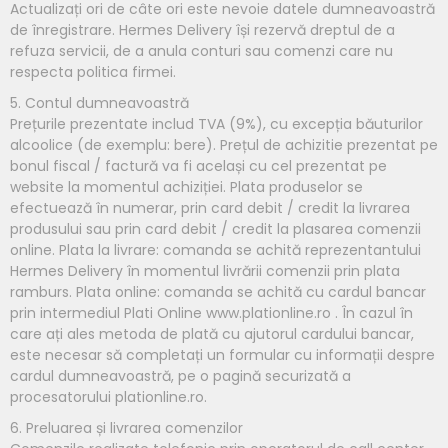
Actualizați ori de câte ori este nevoie datele dumneavoastră
de înregistrare. Hermes Delivery își rezervă dreptul de a
refuza servicii, de a anula conturi sau comenzi care nu
respecta politica firmei.
5. Contul dumneavoastră
Prețurile prezentate includ TVA (9%), cu excepția băuturilor
alcoolice (de exemplu: bere). Prețul de achizitie prezentat pe
bonul fiscal / factură va fi același cu cel prezentat pe
website la momentul achiziției. Plata produselor se
efectuează în numerar, prin card debit / credit la livrarea
produsului sau prin card debit / credit la plasarea comenzii
online. Plata la livrare: comanda se achită reprezentantului
Hermes Delivery în momentul livrării comenzii prin plata
ramburs. Plata online: comanda se achită cu cardul bancar
prin intermediul Plati Online www.plationline.ro . În cazul în
care ați ales metoda de plată cu ajutorul cardului bancar,
este necesar să completați un formular cu informații despre
cardul dumneavoastră, pe o pagină securizată a
procesatorului plationline.ro.
6. Preluarea și livrarea comenzilor