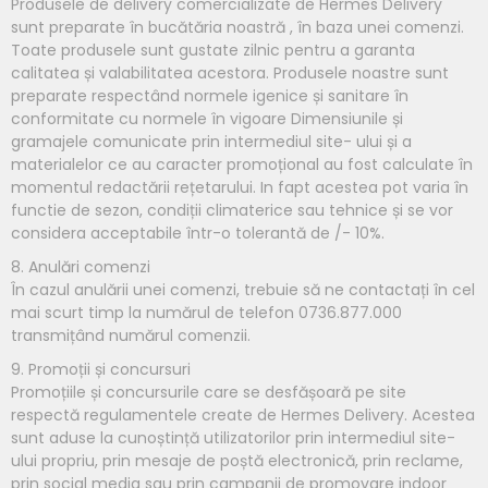
Produsele de delivery comercializate de Hermes Delivery
sunt preparate în bucătăria noastră , în baza unei comenzi.
Toate produsele sunt gustate zilnic pentru a garanta
calitatea și valabilitatea acestora. Produsele noastre sunt
preparate respectând normele igenice și sanitare în
conformitate cu normele în vigoare Dimensiunile și
gramajele comunicate prin intermediul site- ului și a
materialelor ce au caracter promoțional au fost calculate în
momentul redactării rețetarului. In fapt acestea pot varia în
functie de sezon, condiții climaterice sau tehnice și se vor
considera acceptabile într-o tolerantă de /- 10%.
8. Anulări comenzi
În cazul anulării unei comenzi, trebuie să ne contactați în cel
mai scurt timp la numărul de telefon 0736.877.000
transmițând numărul comenzii.
9. Promoții și concursuri
Promoțiile și concursurile care se desfășoară pe site
respectă regulamentele create de Hermes Delivery. Acestea
sunt aduse la cunoștință utilizatorilor prin intermediul site-
ului propriu, prin mesaje de poștă electronică, prin reclame,
prin social media sau prin campanii de promovare indoor