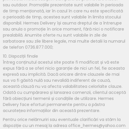
sau outdoor. Promoțiile prezentate sunt valabile în perioada
de timp menționată, iar în cazul în care nu este specificată
o perioadă de timp, acestea sunt valabile în limita stocului
disponibil. Hermes Delivery își asuma dreptul de a întrerupe
sau anula o promoție în orice moment, fără nici o notificare
prealabilă. Anumite oferte nu sunt valabile in zile de
sarbatoare sau zile libere legale, mai multe detalii la numarul
de telefon 0736.877.000;
10. Dispoziții finale
Întreg conținutul acestui site poate fi modificat și vă este
expus fără a se oferi nicio garanție de nici un fel, fie aceasta
expresă sau implicită. Dacă oricare dintre clauzele de mai
sus va fi găsită nulă sau nevalidă indiferent de cauză,
această clauză nu va afecta valabilitatea celorlalte clauze.
Odată cu cumpărarea și lansarea comenzii, clientul acceptă
fără obiecțiuni termenii și condițiile de utilizare. Hermes
Delivery face eforturi permanente pentru a păstra
acuratețea informațiilor din această prezentare.
Pentru orice nelămuriri sau eventuale clarificări va stăm la
dispoziție cu un mesaj la adresa office_hermes@yahoo.com