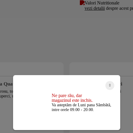
Valori Nutritionale
vezi detalii
despre acest p
a Quattro Stagione
Mici
 rosu, topping, sunca, salam,
Mici
Ne pare rău, dar
uperci, masline, ardei
magazinul este inchis.
Va asteptăm de Luni pana Sâmbătă,
intre orele 09.00 - 20.00.