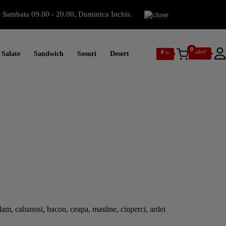
 Sambata 09.00 - 20.00, Duminica Inchis.
0
Salut!
0
Salate
Sandwich
Sosuri
Desert
lei
alam, cabanosi, bacon, ceapa, masline, ciuperci, ardei