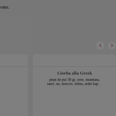
rodus.
Ciorba alla Greek
piept de pui 50 gr, orez, smantana,
iaurt, ou, morcov, telina, ardei kapia,
sare, marar.