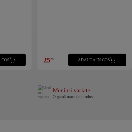
25
lei
 COS
ADAUGA IN COS
Meniuri variate
O gamă mare de produse