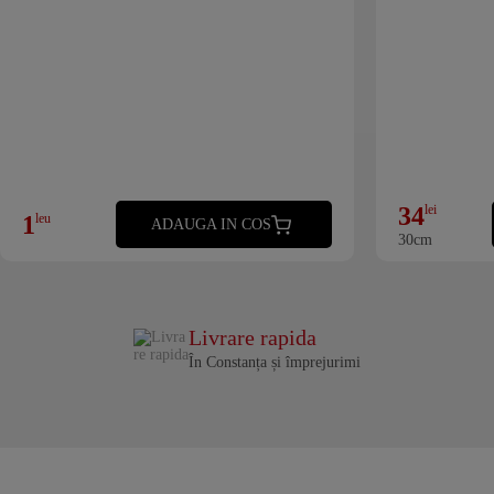
34
lei
1
leu
ADAUGA IN COS
30cm
Livrare rapida
În Constanța și împrejurimi