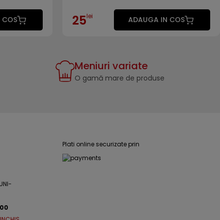
lei
25
 COS
ADAUGA IN COS
Meniuri variate
O gamă mare de produse
Plati online securizate prin
UNI-
:00
 INCHIS