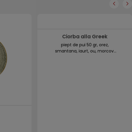
Ciorba alla Greek
piept de pui 50 gr, orez,
smantana, iaurt, ou, morcov,
telina, ardei kapia, sare, marar.