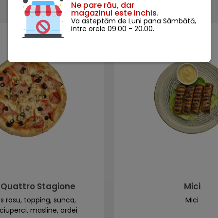
Ne pare rău, dar
magazinul este inchis.
Va asteptăm de Luni pana Sâmbătă,
intre orele 09.00 - 20.00.
 Quattro Stagione
Mici
os rosu, topping, sunca,
Mici
ciuperci, masline, ardei