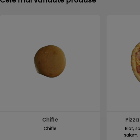
Cele mai vandute produse
Chifle
Pizza
Chifle
Blat, s
salam, 