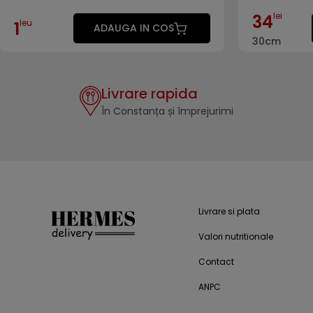
lei
34
leu
1
ADAUGA IN COS
30cm
Livrare rapida
În Constanța și împrejurimi
Livrare si plata
Valori nutritionale
Contact
ANPC