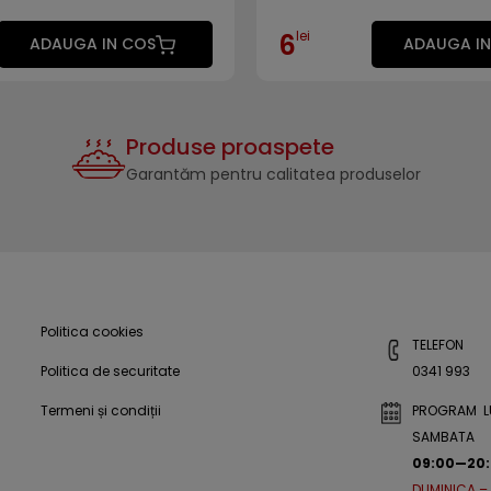
lei
6
ADAUGA IN COS
ADAUGA IN
Produse proaspete
Garantăm pentru calitatea produselor
Politica cookies
TELEFON
Politica de securitate
0341 993
Termeni și condiții
PROGRAM L
SAMBATA
09:00—20
DUMINICA –