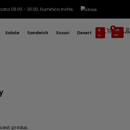
ata 09.00 - 20.00, Duminica Inchis.
0
Sal
0
Salate
Sandwich
Sosuri
Desert
ut!
lei
ly
cest produs.