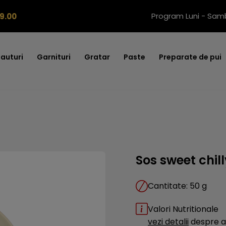
Program Luni - Samb
9.00
auturi
Garnituri
Gratar
Paste
Preparate de pui
Sos sweet chil
Cantitate:
50 g
Valori Nutritionale
vezi detalii
despre a