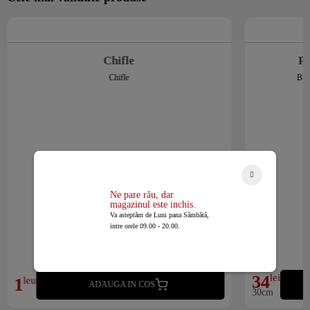
Chifle
Pi
Chifle
Blat
Ne pare rău, dar
magazinul este inchis.
Va asteptăm de Luni pana Sâmbătă,
intre orele 09.00 - 20.00.
34
lei
1
leu
ADAUGA IN COS
30cm