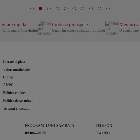
Livrare rapida
Produse proaspete
Meniuri va
n Constanța și împrejurimi
Garantăm pentru calitatea produselor
O gamă mare 
Livrare si plata
Valori nutritionale
Contact
ANPC
Politica cookies
Politica de securitate
Termeni și condiții
PROGRAM LUNI-SAMBATA
TELEFON
09:00—20:00
0341 993