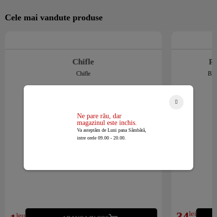
Cele mai vandute produse
Chifle
Pi
Chifle
Blat
Ne pare rău, dar
magazinul este inchis.
Va asteptăm de Luni pana Sâmbătă,
intre orele 09.00 - 20.00.
34
lei
leu