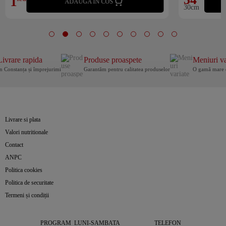
1
ADAUGA IN COS
30cm
Livrare rapida
Produse proaspete
Meniuri va
n Constanța și împrejurimi
Garantăm pentru calitatea produselor
O gamă mare 
Livrare si plata
Valori nutritionale
Contact
ANPC
Politica cookies
Politica de securitate
Termeni și condiții
PROGRAM LUNI-SAMBATA
TELEFON