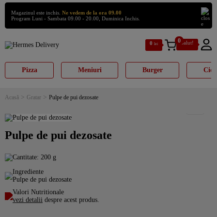
Magazinul este inchis.
Ne vedem de la ora 09.00
Program Luni - Sambata 09.00 - 20.00, Duminica Inchis.
0
S
S
Salut!
0
lei
a
a
r
r
i
i
Pizza
Meniuri
Burger
Cior
l
l
a
a
n
c
a
o
>
>
Acasă
Gratar
Pulpe de pui dezosate
v
n
i
ț
g
i
a
n
Pulpe de pui dezosate
r
u
e
t
Cantitate:
200 g
Ingrediente
Pulpe de pui dezosate
Valori Nutritionale
vezi detalii
despre acest produs.