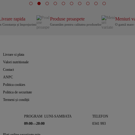
Livrare rapida
Produse proaspete
Meniuri va
n Constanța și împrejurimi
Garantăm pentru calitatea produselor
O gamă mare 
Livrare si plata
Valori nutritionale
Contact
ANPC
Politica cookies
Politica de securitate
Termeni și condiții
PROGRAM LUNI-SAMBATA
TELEFON
09:00—20:00
0341 993
Plati online securizate prin