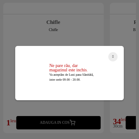
Chifle
Pi
Chifle
Blat
Ne pare rău, dar
magazinul este inchis.
Va asteptăm de Luni pana Sâmbătă,
intre orele 09.00 - 20.00.
34
lei
1
leu
ADAUGA IN COS
30cm