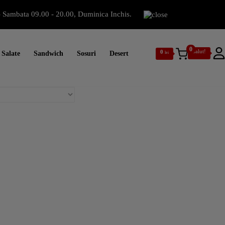
 Sambata 09.00 - 20.00, Duminica Inchis.
0
Salut!
0
Salate
Sandwich
Sosuri
Desert
lei