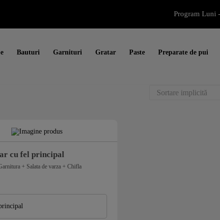
Program Luni -
e
Bauturi
Garnituri
Gratar
Paste
Preparate de pui
r cu fel principal
Garnitura + Salata de varza + Chifla